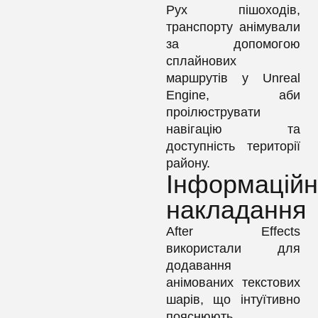
Рух пішоходів,
транспорту анімували
за допомогою
сплайнових
маршрутів у Unreal
Engine, аби
проілюструвати
навігацію та
доступність території
району.
Інформацій
накладання
After Effects
використали для
додавання
анімованих текстових
шарів, що інтуїтивно
пояснюють